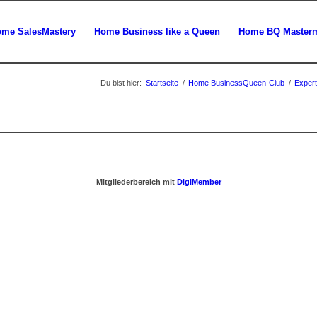
me SalesMastery
Home Business like a Queen
Home BQ Master
Du bist hier:
Startseite
/
Home BusinessQueen-Club
/
Expert
Mitgliederbereich mit
DigiMember