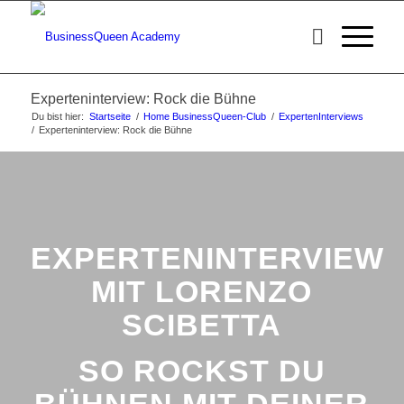
Experteninterview: Rock die Bühne
Du bist hier:
Startseite
/
Home BusinessQueen-Club
/
ExpertenInterviews
/
Experteninterview: Rock die Bühne
EXPERTENINTERVIEW
MIT LORENZO
SCIBETTA
SO ROCKST DU